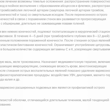
ом лечении возможны тяжелые осложнения: распространение поверхностно
ход в гнойное воспаление с образованием абсцессов и флегмон, распростра
и тромбоэмболия легочной артерии (закупорка легочной артерии тромбом,
конечностей и таза) со смертельным исходом. После перенесенного острого
нечностей в связи с поражением стенок вен развивается прогрессирующая
ь с обширными, длительно не заживающими язвами голеней.
ен нижних конечностей, подлежат госпитализации в хирургический стацион
вативное. В течение 4—5 дней (при тромбофлебите глубоких вен 8—12 дней)
енным положением пораженной конечности. После стихания острых явлени
эластичном бинтовании конечностей. Ограничивают употребление цитрусовы
в, в большом количестве содержащих витамины С и К, ускоряющие свертываем
вую мазь, желе троксевазина. Назначают медикаментозную терапию, включа
чшающие микроциркуляцию, снижающие вязкость крови, венотонизирующие
осле стихания острых воспалительных явлений показано удаление варикозно
физиотерапевтические процедуры: воздействие УВЧ, диатермия, магнито-те
да калия и др.
варикозно расширенных подкожных вен является профилактикой острого
лизистой оболочки, отличающийся длительным течением, малой тенденцией 
рованию.