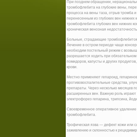
При позднем обращении, нерациональн
тромбофлебита на глубокие вены, пере
процесса на вены таза, отрыв тромба 
перенесенным из глубоких вен нижних 
тромбофлебита глубоких вен нижних ко
хроническая венозная недостаточност
Больные, страдающие тромбофлебитом в
Лечение в остром периоде чаще консер
необходим постельный режим с возвыш
разрешается ходить при обязательном 
помидоров, капусты и других продукто
крови.
Местно применяют гепароид, гепарино
противовоспалительные средства, улу
препараты. Через несколько месяцев п
расширенных вен. Важную роль играют 
электрофорез гепарина, трипсина, йоди
Своевременное оперативное удаление 
тромбофлебита.
Трофическая язва — дефект кожи или с
заживлению и склонностью к рецидиви