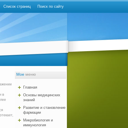
Список страниц
Поиск по сайту
Мое
меню
ражении
Главная
и в
Основы медицинских
олее
знаний
Развитие и становление
ся
фармации
отекает,
Микробиология и
иммунология