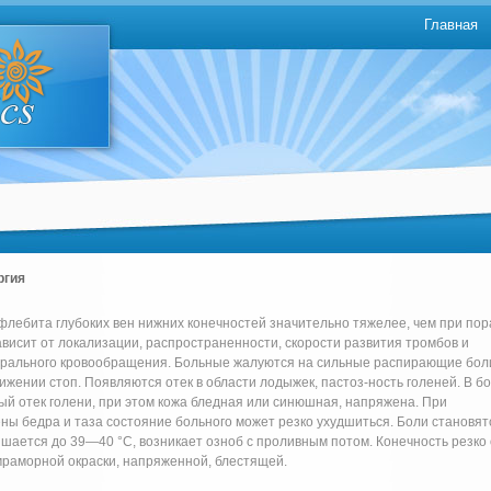
Главная
ргия
флебита глубоких вен нижних конечностей значительно тяжелее, чем при по
висит от локализации, распространенности, скорости развития тромбов и
рального кровообращения. Больные жалуются на сильные распирающие бол
ижении стоп. Появляются отек в области лодыжек, пастоз-ность голеней. В б
ый отек голени, при этом кожа бледная или синюшная, напряжена. При
ы бедра и таза состояние больного может резко ухудшиться. Боли становят
ается до 39—40 °С, возникает озноб с проливным потом. Конечность резко 
 мраморной окраски, напряженной, блестящей.