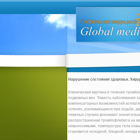
Нарушение состояния здоровья. Хиру
Клиническая картина и течение тромбо
подкожных вен. Тяжесть заболевания за
компенсаторных возможностей коллате
голенях, усиливающиеся при ходьбе, дв
тяжелых случаях возникает значительн
распространении тромбофлебита на вен
невыносимыми, температура тела повыш
становится холодной, бледной, иногда