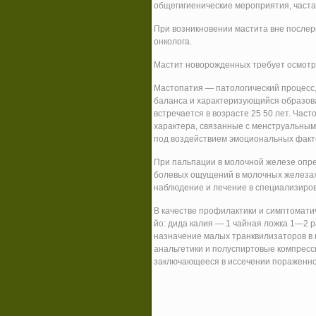
общегигиенические мероприятия, часта
При возникновении мастита вне послер
онколога.
Мастит новорожденных требует осмотр
Мастопатия — патологический процесс
баланса и характеризующийся образова
встречается в возрасте 25 50 лет. Час
характера, связанные с менструальным
под воздействием эмоциональных факт
При пальпации в молочной железе опр
болевых ощущений в молочных железах 
наблюдение и лечение в специализиро
В качестве профилактики и симптоматич
йо: дида калия — 1 чайная ложка 1—2 
назначение малых транквилизаторов в 
анальгетики и полуспиртовые компресс
заключающееся в иссечении пораженно