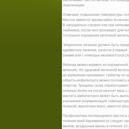
увеличивает застой молока, что приво
локализации.
Отмечают повышение температуры тела 
Местно имеются чрезвычайно болезненн
В запущенных случаях или при неправ
гнойников, после чего возникают длит
тотальное поражение молочной железы
Энергичное лечение должно быть пред
адекватное лечение, начатое в первые
руками или с помощью молокоотсоса (л
Ребенка можно кормить из пораженной 
кипения). Из здоровой молочной желез
до кормления принимают таблетку но-
область инфильтрата можно положить 
спиртом. Трещины соска обрабатывают
сильных болях на сосок наносят мазь 
мастита амбулаторно может быть выпо
улучшения (нормализация температуры 
больной, вероятнее всего, имеется абс
Профилактика послеродового мастита з
течение всей беременности следует пр
мылом, воздушные ванны в течение 15