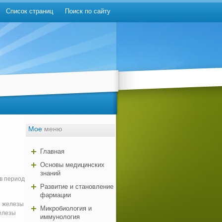
Список страниц
Поиск по сайту
Мое
меню
Главная
Основы медицинских
знаний
в период
Развитие и становление
фармации
й железы
Микробиология и
железы
иммунология