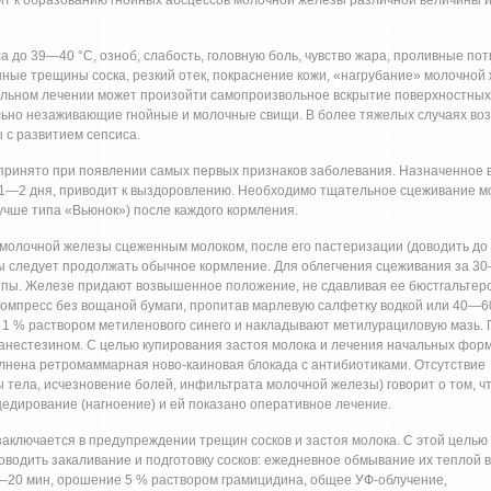
дит к образованию гнойных абсцессов молочной железы различной величины 
до 39—40 °С, озноб, слабость, головную боль, чувство жара, проливные пот
ые трещины соска, резкий отек, покраснение кожи, «нагрубание» молочной
ильном лечении может произойти самопроизвольное вскрытие поверхностных
ельно незаживающие гнойные и молочные свищи. В более тяжелых случаях во
 с развитием сепсиса.
принято при появлении самых первых признаков заболевания. Назначенное 
 1—2 дня, приводит к выздоровлению. Необходимо тщательное сцеживание м
учше типа «Вьюнок») после каждого кормления.
молочной железы сцеженным молоком, после его пастеризации (доводить до
ы следует продолжать обычное кормление. Для облегчения сцеживания за 3
шпы. Железе придают возвышенное положение, не сдавливая ее бюстгальтер
компресс без вощаной бумаги, пропитав марлевую салфетку водкой или 40—6
 1 % раствором метиленового синего и накладывают метилурациловую мазь. 
с анестезином. С целью купирования застоя молока и лечения начальных фор
лнена ретромаммарная ново-каиновая блокада с антибиотиками. Отсутствие
тела, исчезновение болей, инфильтрата молочной железы) говорит о том, чт
цедирование (нагноение) и ей показано оперативное лечение.
аключается в предупреждении трещин сосков и застоя молока. С этой целью 
оводить закаливание и подготовку сосков: ежедневное обмывание их теплой в
—20 мин, орошение 5 % раствором грамицидина, общее УФ-облучение,