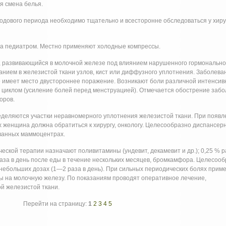
я смена белья.
одового периода необходимо тщательно и всесторонне обследоваться у хиру
а педиатром. Местно применяют холодные компрессы.
, развивающийся в молочной железе под влиянием нарушенного гормонально
нием в железистой ткани узлов, кист или диффузного уплотнения. Заболева
то имеет место двустороннее поражение. Возникают боли различной интенсив
 циклом (усиление болей перед менструацией). Отмечается обострение заб
оров.
еделяются участки неравномерного уплотнения железистой ткани. При появл
женщина должна обратиться к хирургу, онкологу. Целесообразно диспансер
ванных маммоцентрах.
еской терапии назначают поливитамины (ундевит, декамевит и др.); 0,25 % 
раза в день после еды в течение нескольких месяцев, бромкамфора. Целесоо
небольших дозах (1—2 раза в день). При сильных периодических болях прим
ы на молочную железу. По показаниям проводят оперативное лечение,
й железистой ткани.
Перейти на страницу:
1
2
3
4
5