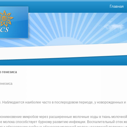
Главная
о генезиса
генезиса
 Наблюдается наиболее часто в послеродовом периоде, у новорожденных и 
роникновение микробов через расширенные молочные ходы в ткань молочно
тое молока способствует бурному развитию инфекции. Воспалительный отек 