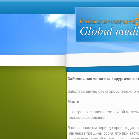
Заболевания человека хирургическог
Заболевания человека хирургического 
Мастит
— острое воспаление молочной железы.
полового созревания.
В послеродовом периоде происходит п
или через трещины соска, что при зас