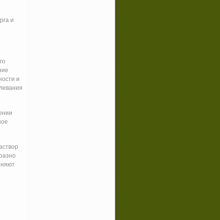
рга и
го
ние
ности и
олевания
ении
ное
раствор
бразно
еняют