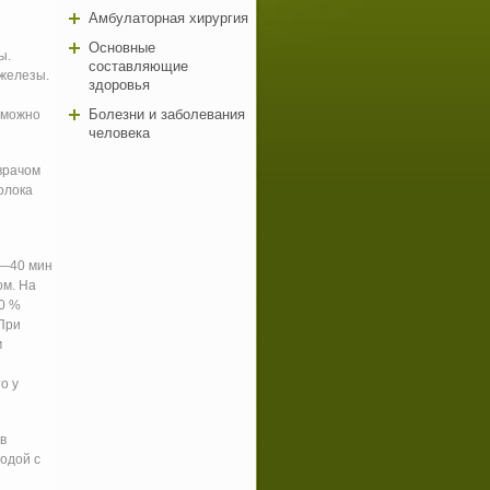
и
Амбулаторная хирургия
Основные
ы.
составляющие
 железы.
здоровья
Болезни и заболевания
зможно
человека
врачом
олока
0—40 мин
ом. На
0 %
При
м
о у
в
одой с