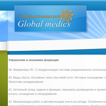
Управление и экономика фармации
39. Формуляры ЛС. Стандартизация системы рационального использо
40. Виды сбыта. Основные типы сбытовой сети. Оптовые посредники: з
Логистика складирования.
41. Аптечный склад: задачи и функции, принципы размещения и проек
штаты, оснащение и оборудование.
42. Механизация работ и автоматизация учета на складе. Особенности