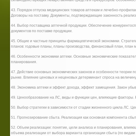
сильнодействующих лекарственных средств и прекурсоров. Особеннос
43. Порядок отпуска медицинских товаров аптекам и лечебно-профила
Договоры на поставку. Документы, подтверждающие законность реализ
44. Выбор поставщика аптечной продукции. Обеспечение конкурентос
документов по поставке продукции.
45. Общие и частные принципы фармацевтической экономики. Стратег
планов: годовые планы, планы производства, финансовый план, план м
46. Особенности экономики аптеки. Основные экономические показате
планирования.
47. Действие основных экономических законов и особенности теории 
рынке. Влияние ценовых и неценовых детерминант спроса на величину
48. Экономика аптеки и эффект дохода, эффект замещения. Закон уб
49. Ценообразование на ЛС, виды и функции цен, влияющие факторы. 
50. Выбор стратегии в зависимости от стадии жизненного цикла ЛС. Це
51. Прогнозирование сбыта. Реализация как основная компонента сбыт
52. Объем реализации: понятие, цели анализа и планирования, влия
объема реализации от выбора варианта организации сбыта (по видам п