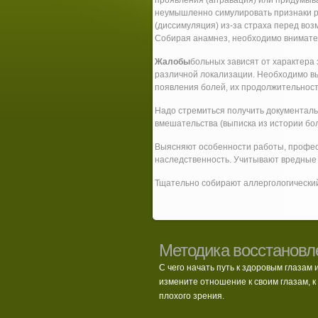
проявления (аггравация) или придумыв
неумышленно симулировать признаки р
(диссимуляция) из-за страха перед во
Собирая анамнез, необходимо внимател
Жалобы
больных зависят от характера
различной локализации. Необходимо в
появления болей, их продолжительность
Надо стремиться получить документаль
вмешательства (выписка из истории бол
Выясняют особенности работы, профес
наследственность. Учитывают вредные 
Тщательно собирают аллергологический
Методика восстановл
С чего начать путь к здоровым глазам 
измените отношение к своим глазам, к 
плохого зрения.