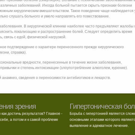
ают признаки болезни (симуляция). Больные с психическими заболеваниями 
азличных заболеваний. Иногда больной пытается скрыть признаки болезни
зможным хирургическим вмешательством. Такое поведение чаще наблюдается 
ьно слушать больного и умело направлять его повествование.
 заболевания. В хирургической клинике наиболее часто предъявляют жалобы 
ыяснить локализацию и распространение болей. Следует определить время
, связь с едой, физической нагрузкой.
ное подтверждение о характере перенесенного прежде хирургического
езни, справка).
сиональные вредности, перенесенные в течение жизни заболевания,
привычки и степень интоксикации (злоупотребление алкоголем, курение).
 анамнез, сведения о переносимости антибиотиков и лекарств.
ения зрения
Гипертоническая бол
и как достичь результатов? Главное -
Борьба с гипертонией является слож
себе, а потом и к самой проблеме
основными этапами которого являют
выявление и адекватное лечение.