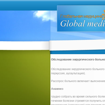
Обследование хирургического больно
Обследование хирургического больного
перкуссия, аускультация).
Расспрос больного включает выяснение
Анамнез
трудно собрать во время сильного бол
течении болезни стремятся получить 