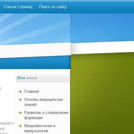
Список страниц
Поиск по сайту
Мое
меню
,
Главная
Основы медицинских
знаний
Развитие и становление
фармации
рмацию о
Микробиология и
ные
иммунология