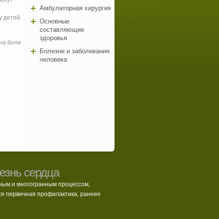
могут
Амбулаторная хирургия
у детей.
Основные
составляющие
здоровья
на боли
Болезни и заболевания
человека
езнь сердца
ным и многогранным процессом,
ся первичная профилактика, раннее