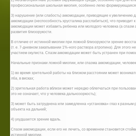
2) неблагоприятные условия окружающей среды, особенно при длитель
профессиональная школьная миопия, особенно легко формирующаяся, 
3) нарушение (или слабость) аккомодации, приводящие к увеличению д
аккомодации (неспособность хрусталика расслабиться), что приводит 
аккомодации может избавить ребенка или молодого человека (а спазм 
развития близорукости.
В отличие от истинной миопии при ложной близорукости зрение восс
(т. е. 7-дневном закапывании 1%-ного раствора атропина). Для этого
участием окулиста. Спазм аккомодации может быть устранен при пом
Начальные признаки ложной миопии, или спазма аккомодации, человек 
1) во время зрительной работы на близком расстоянии может возникать
лба, в висках;
2) зрительная работа вблизи может нередко облегчаться при пользова
это не означает, что у человека дальнозоркость);
3) может быть затруднена или замедленна «установка» глаз к разным 
объекта на дальний;
4) ухудшается зрение вдаль.
Спазм аккомодации, если его не лечить, со временем становится стойк
истинной миопии.