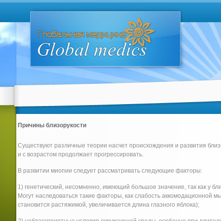
Причины близорукости
Существуют различные теории насчет происхождения и развития близо
и с возрастом продолжает прогрессировать.
В развитии миопии следует рассматривать следующие факторы:
1) генетический, несомненно, имеющий большое значение, так как у б
Могут наследоваться такие факторы, как слабость аккомодационной м
становится растяжимой, увеличивается длина глазного яблока);