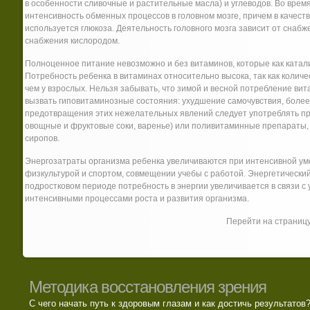
в особенности сливочные и растительные масла) и углеводов. Во вре
интенсивность обменных процессов в головном мозге, причем в качест
используется глюкоза. Деятельность головного мозга зависит от снабжен
снабжения кислородом.
Полноценное питание невозможно и без витаминов, которые как катал
Потребность ребенка в витаминах относительно высока, так как количе
чем у взрослых. Нельзя забывать, что зимой и весной потребление ви
вызвать гиповитаминозные состояния: ухудшение самочувствия, более
предотвращения этих нежелательных явлений следует употреблять пр
овощные и фруктовые соки, варенье) или поливитаминные препараты
сиропов.
Энергозатраты организма ребенка увеличиваются при интенсивной ум
физкультурой и спортом, совмещении учебы с работой. Энергетический 
подростковом периоде потребность в энергии увеличивается в связи с
интенсивными процессами роста и развития организма.
Перейти на страниц
Методика восстановления зрения
С чего начать путь к здоровым глазам и как достичь результатов