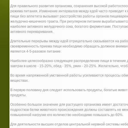
Для правильного развития организма, сохранения высокой работоспо
режима питания. Изменение интервалов между едой часто приводит к 
пищи без аппетита вызывает расстройство работы органов пищеварен
желудочно-кишечного тракта. При регулярном питании вырабатываетс
наиболее активного желудочного сока, богатого ферментами. Поступа
активного переваривания.
Длительные перерывы между едой отрицательно сказываются на рабо
своевременность приема пищи необходимо обращать должное внимани
является 4-5-разовое питание.
Наиболее целесообразно следующее распределение пищи в течение дн
завтрак в школе - 15-20%, обед - 35%, ужин - 20-25%. Желательно, что
Во время напряженной умственной работы усиливаются процессы обме
веществах.
В первую половину дня следует использовать продукты, богатые живот
продукты.
Особенно большое значение для растущего организма имеет достаточн
подростков белки животного происхождения должны составлять не мене
повышенной нагрузке его количество необходимо повышать до 60%.
Для деятельности высших отделов центральной нервной системы небе