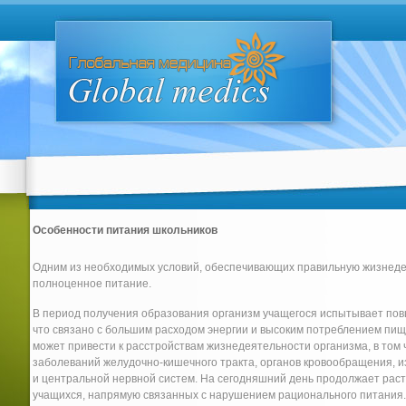
Особенности питания школьников
Одним из необходимых условий, обеспечивающих правильную жизнедея
полноценное питание.
В период получения образования организм учащегося испытывает повы
что связано с большим расходом энергии и высоким потреблением пищ
может привести к расстройствам жизнедеятельности организма, в том
заболеваний желудочно-кишечного тракта, органов кровообращения, 
и центральной нервной систем. На сегодняшний день продолжает рас
учащихся, напрямую связанных с нарушением рационального питания.