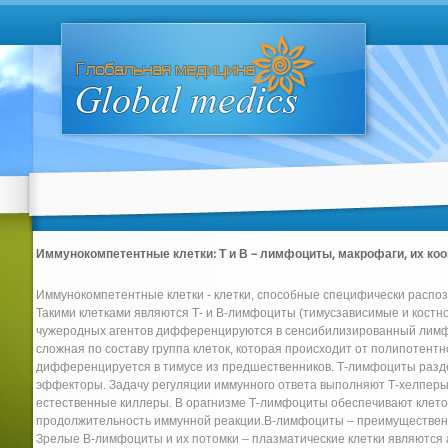
Иммунокомпетентные клетки: Т и В – лимфоциты, макрофаги, их коо
Иммунокомпетентные клетки - клетки, способные специфически распозн
Такими клетками являются Т- и В-лимфоциты (тимусзависимые и кост
чужеродных агентов дифференцируются в сенсибилизированный лимфо
сложная по составу группа клеток, которая происходит от полипотентно
дифференцируется в тимусе из предшественников. Т-лимфоциты разд
эффекторы. Задачу регуляции иммунного ответа выполняют Т-хелпер
естественные киллеры. В орагнизме Т-лимфоциты обеспечивают клето
продолжительность иммунной реакции.B-лимфоциты – преимуществен
Зрелые В-лимфоциты и их потомки – плазматические клетки являются