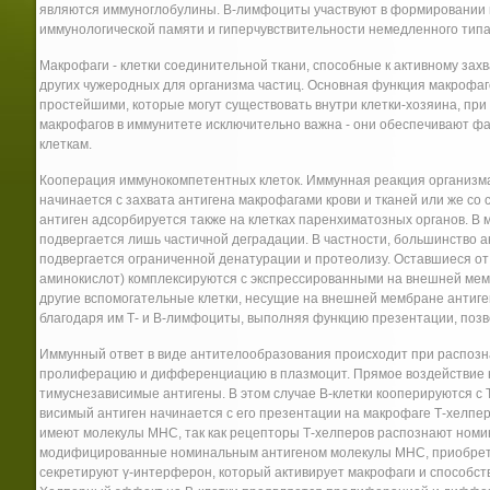
являются иммуноглобулины. В-лимфоциты участвуют в формировании г
иммунологической памяти и гиперчувствительности немедленного типа
Макрофаги - клетки соединительной ткани, способные к активному захв
других чужеродных для организма частиц. Основная функция макрофаго
простейшими, которые могут существовать внутри клетки-хозяина, п
макрофагов в иммунитете исключительно важна - они обеспечивают фаг
клеткам.
Кооперация иммунокомпетентных клеток. Иммунная реакция организма
начинается с захвата антигена макрофагами крови и тканей или же со
антиген адсорбируется также на клетках паренхиматозных органов. В
подвергается лишь частичной деградации. В частности, большинство а
подвергается ограниченной денатурации и протеолизу. Оставшиеся от 
аминокислот) комплексируются с экспрессированными на внешней ме
другие вспомогательные клетки, несущие на внешней мембране антиг
благодаря им Т- и В-лимфоциты, выполняя функцию презентации, позв
Иммунный ответ в виде антителообразования происходит при распозна
пролиферацию и дифференциацию в плазмоцит. Прямое воздействие на 
тимуснезависимые антигены. В этом случае В-клетки кооперируются с
висимый антиген начинается с его презентации на макрофаге Т-хелпер
имеют молекулы МНС, так как рецепторы Т-хелперов распознают номин
модифицированные номинальным антигеном молекулы МНС, приобретш
секретируют γ-интерферон, который активирует макрофаги и способст