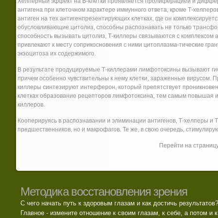
Хелперный эффект на В-клетки проявляется пролиферацией и диффер
антигена при клеточном характере иммунного ответа, кроме Т-хелперо
антиген на тех антигенпрезентирующих клетках, где он комплексируетс
обусловливающие цитолиз, способны распознавать не только трансфо
способность вызывать цитолиз, Т-киллеры связываются с комплексом а
привлекают к месту соприкосновения с ними цитоплазма-тические гр
экзоцитоза их содержимого.
В результате продуцируемые Т-киллерами лимфотоксины вызывают ги
причем особенно чувствительны к нему клетки, зараженные вирусом. 
киллеры синтезируют интерферон, который препятствует проникновен
клетках образование рецепторов лимфотоксина, тем самым повышая их
киллеров.
Кооперируясь в распознавании и элиминации антигенов, Т-хелперы и Т-
предшественников, но и макрофагов. Те же, в свою очередь, стимулир
Перейти на страниц
Методика восстановления зрения
С чего начать путь к здоровым глазам и как достичь результатов
Главное - измените отношение к своим глазам, к себе, а потом и к