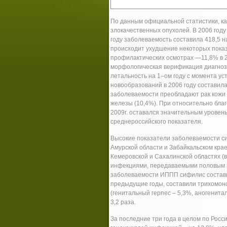
По данным официальной статистики, ка
злокачественных опухолей. В 2006 год
году заболеваемость составила 418,5 н
происходит ухудшение некоторых показ
профилактических осмотрах —11,8% в 2
морфологическая верификация диагноза 
летальность на 1–ом году с момента ус
новообразований в 2006 году составила 
заболеваемости преобладают рак кожи (1
железы (10,4%). При относительно благ
2009г. оставался значительным уровень
среднероссийского показателя.
Высокие показатели заболеваемости си
Амурской области и Забайкальском крае 
Кемеровской и Сахалинской областях (в
инфекциями, передаваемыми половым пу
заболеваемости ИППП сифилис составил
предыдущие годы, составили трихомон
(генитальный герпес – 5,3%, аногенита
3,2 раза.
За последние три года в целом по Рос