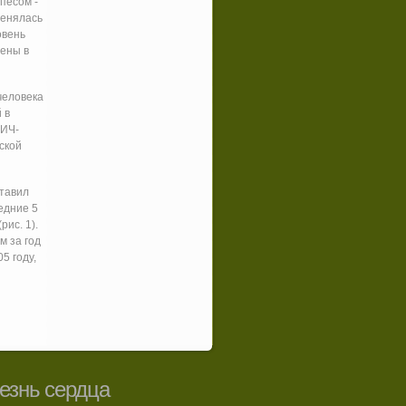
песом -
менялась
овень
чены в
человека
 в
ВИЧ-
ской
ставил
едние 5
ис. 1).
м за год
5 году,
езнь сердца