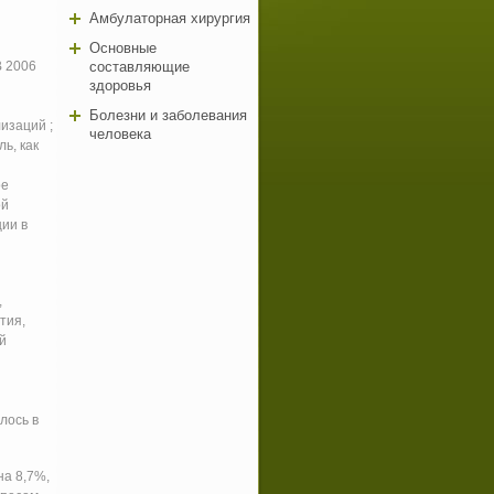
Амбулаторная хирургия
Основные
В 2006
составляющие
здоровья
Болезни и заболевания
изаций ;
человека
ь, как
ре
ой
ции в
,
тия,
й
лось в
на 8,7%,