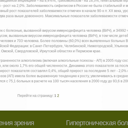
амидийной инфекцией – на 8,4%%, трихомонозом - на 16,5%, генитальным гер
 - рост на 2,0%. Заболеваемость сифилисом в России не была стабильной и 
вный рост показателей заболеваемости отмечен в начале 90-х гг. ХХ века, ур
в два раза выше довоенного. Максимальные показатели заболеваемости отме
ек с болезнью, вызванной вирусом иммунодефицита человека (ВИЧ), и 34992 
сом, вызванным вирусом иммунодефицита человека (ВИЧ), в том числе детей
9 человек и 703 человека. Более половины (60,0%) всех выявленных больных 
йской Федерации: в Санкт-Петербурге, Челябинской, Нижегородской, Ульянов
, Омской, Свердловской, Иркутской областях и Пермском крае.
раненности алкоголизма (включая алкогольные психозы - АП) в 2005 году со
, или около 1,7% его общей численности. Динамика этого показателя за посл
рост показателя составлял 0,4%, общий прирост за последние 5 лет - 2,0% (р
зов (АП) имела более выраженную тенденцию к росту, увеличиваясь в средне
ся с 75,1 больных в расчете на 100 тысяч населения в 2000 году до 93,6 в 200
Перейти на страницу:
1
2
ения зрения
Гипертоническая бол