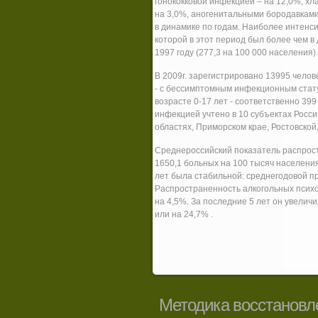
гонококковой инфекцией – на 12,0%, хл
на 3,0%, аногенитальными бородавками
в динамике по годам. Наиболее интенси
которой в этот период был более чем 
1997 году (277,3 на 100 000 населения).
В 2009г. зарегистрировано 13995 челов
- с бессимптомным инфекционным стату
возрасте 0-17 лет - соответственно 39
инфекцией учтено в 10 субъектах Росси
областях, Приморском крае, Ростовской
Среднероссийский показатель распрост
1650,1 больных на 100 тысяч населения
лет была стабильной: среднегодовой при
Распространенность алкогольных психо
на 4,5%. За последние 5 лет он увеличил
или на 24,7% .
Методика восстановл