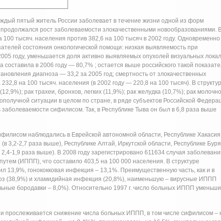
ждый пятый житель России заболевает в течение жизни одной из форм
у продолжался рост заболеваемости злокачественными новообразованиями. 
а 100 тысяч. населения против 382,6 на 100 тысяч в 2002 году. Одновременно
ателей состояния онкологической помощи: низкая выявляемость при
005 году, уменьшается доля активно выявляемых опухолей визуальных локал
составила в 2006 году — 80,7% ; остается выше российского такой показател
тановления диагноза — 33,2 за 2005 год; смертность от злокачественных
232,8 на 100 тысяч. населения (в 2002 году — 220,8 на 100 тысяч). В структу
2,9%); рак трахеи, бронхов, легких (11,9%); рак желудка (10,7%); рак молочн
ополучной ситуации в целом по стране, в ряде субъектов Российской Федера
 заболеваемости сифилисом. Так, в Республике Тыва он был в 6,8 раза выше
филисом наблюдались в Еврейской автономной области, Республике Хакасия
(в 3,2-2,7 раза выше), Республике Алтай, Иркутской области, Республике Буря
 2,4-1,9 раза выше). В 2008 году зарегистрировано 611634 случая заболевани
тем (ИППП), что составило 403,5 на 100 000 населения. В структуре
 13,9%, гонококковая инфекция – 13,1%. Преимущественную часть, как и в
оз (38,9%) и хламидийная инфекция (20,8%), наименьшую – вирусные ИППП
льные бородавки – 8,0%). Относительно 1997 г. число больных ИППП уменьши
сии прослеживается снижение числа больных ИППП, в том числе сифилисом – 