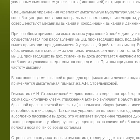
усиленным вымыванием углекислоты (гипокапнией) и отрицательно вл
Специальные упражнения укрепляют дыхательную мускулатуру, увелич
способствуют растягиванию плевральных спаек, выведению мокроты, у
совершенствуют механизм дыхания и. координации дыхания и движени
При лечебном применении дыхательных упражнений необходимо учит
осуществляется при расслаблении мышц, производящих вдох, под дей
выдох происходит при динамической уступающей работе этих мышц. Вы
обеспечивается в основном за счет эластических сил легочной ткани
мышц, производящих выдох. Усиление выдоха достигается наклоном го
сгибанием туловища, подъемом ног вперед и т. п. При помощи дыхат
частоту дыхания.
В настоящее время в нашей стране для профилактики и лечения ряда з
применяется дыхательная гимнастика А.Н. Стрельниковой.
Гимнастика А.Н. Стрельниковой − единственная в мире, в которой коро
сжимающих грудную клетку. Упражнения активно включают в работу все ч
брюшной пресс, плечевой пояс и т.д.) и вызывают общую физиологиче
потребность в кислороде. Так как все упражнения выполняются одновре
абсолютно пассивном выдохе), это усиливает внутреннее тканевое ды
также раздражает ту обширную зону рецепторов на слизистой оболочк
полости носа почти со всеми органами
Стрельниковская дыхательная гимнастика, тренируя вдох «в спину», п