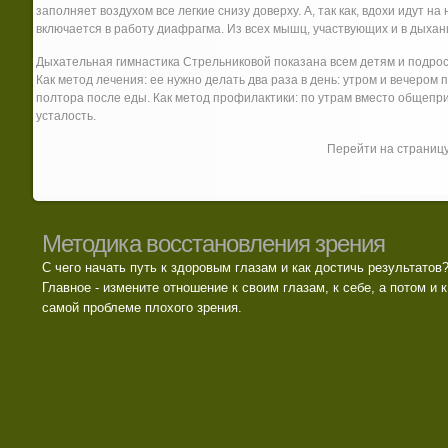
заполняет воздухом все легкие снизу доверху. А, так как, вдохи идут н
включается в работу диафрагма. Из всех мышц, участвующих и в дыхани
Дыхательная гимнастика Стрельниковой показана всем детям и подрост
Как метод лечения: ее нужно делать два раза в день: утром и вечером 
полтора после еды. Как метод профилактики: по утрам вместо общепр
усталость.
Перейти на страниц
Методика восстановления зрения
С чего начать путь к здоровым глазам и как достичь результатов
Главное - измените отношение к своим глазам, к себе, а потом и к
самой проблеме плохого зрения.