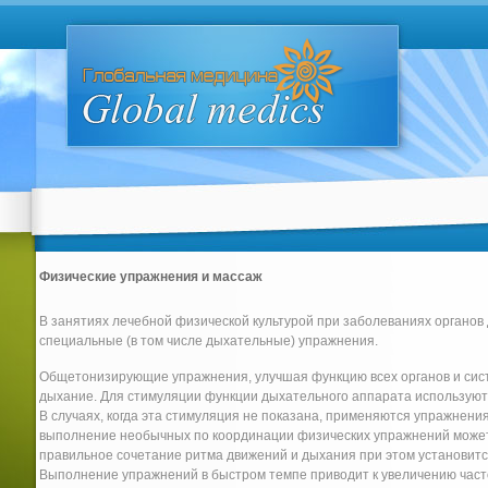
Физические упражнения и массаж
В занятиях лечебной физической культурой при заболеваниях орган
специальные (в том числе дыхательные) упражнения.
Общетонизирующие упражнения, улучшая функцию всех органов и сис
дыхание. Для стимуляции функции дыхательного аппарата используют
В случаях, когда эта стимуляция не показана, применяются упражнения
выполнение необычных по координации физических упражнений может
правильное сочетание ритма движений и дыхания при этом установит
Выполнение упражнений в быстром темпе приводит к увеличению част