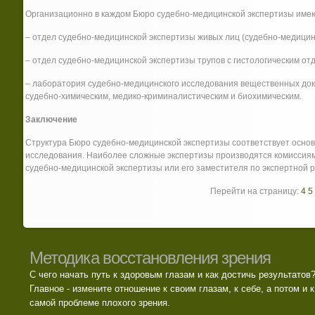
Организационно в каждом Бюро судебно-медицинской экспертизы име
– отдел судебно-медицинской экспертизы живых лиц (судебно-медицин
– отдел судебно-медицинской экспертизы трупов с гистологическим отд
– лаборатория судебно-медицинского исследования вещественных док
судебно-химическим, медико-криминалистическим и биохимическим.
Заключение
Структура Бюро судебно-медицинской экспертизы соответствует осно
исследования. Наиболее сложные экспертизы производятся комиссиям
судебно-медицинской экспертизы или его заместителя по экспертной р
Перейти на страницу:
4
5
Методика восстановления зрения
С чего начать путь к здоровым глазам и как достичь результатов
Главное - измените отношение к своим глазам, к себе, а потом и к
самой проблеме плохого зрения.