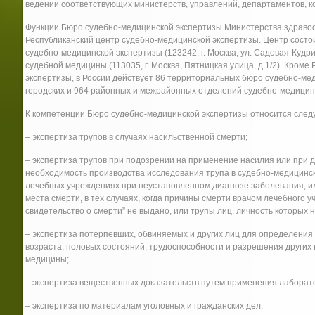
ведении соответствующих министерств, управлений, департаментов, к
Функции Бюро судебно-медицинской экспертизы Министерства здраво
Республиканский центр судебно-медицинской экспертизы. Центр состо
судебно-медицинской экспертизы (123242, г. Москва, ул. Садовая-Кудри
судебной медицины (113035, г. Москва, Пятницкая улица, д.1/2). Кром
экспертизы, в России действует 86 территориальных бюро судебно-мед
городских и 964 районных и межрайонных отделений судебно-медицинс
К компетенции Бюро судебно-медицинской экспертизы относится сле
– экспертиза трупов в случаях насильственной смерти;
– экспертиза трупов при подозрении на применение насилия или при 
необходимость производства исследования трупа в судебно-медицинск
лечебных учреждениях при неустановленном диагнозе заболевания, ил
места смерти, в тех случаях, когда причины смерти врачом лечебного 
свидетельство о смерти” не выдано, или трупы лиц, личность которых н
– экспертиза потерпевших, обвиняемых и других лиц для определения
возраста, половых состояний, трудоспособности и разрешения других
медицины;
– экспертиза вещественных доказательств путем применения лаборат
– экспертиза по материалам уголовных и гражданских дел.