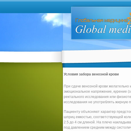
Условия забора венозной крови
При сдаче венозной крови желательно 
эмоциональное напряжение, курение (за
ректального исследования или физиоте
исследования не употреблять жирную п
Пациенту объясняют характер предстоя
шприц емкостью, соответствующей коли
2.5 до 4 см длиной. На плечо наклады
под давлением средним между систолич