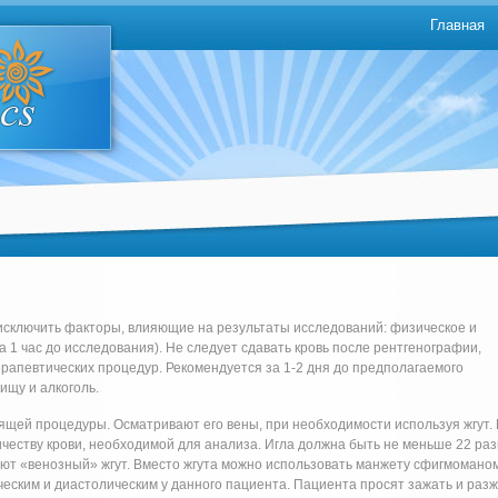
Главная
исключить факторы, влияющие на результаты исследований: физическое и
 1 час до исследования). Не следует сдавать кровь после рентгенографии,
рапевтических процедур. Рекомендуется за 1-2 дня до предполагаемого
ищу и алкоголь.
щей процедуры. Осматривают его вены, при необходимости используя жгут.
честву крови, необходимой для анализа. Игла должна быть не меньше 22 раз
вают «венозный» жгут. Вместо жгута можно использовать манжету сфигмомано
еским и диастолическим у данного пациента. Пациента просят зажать и раз