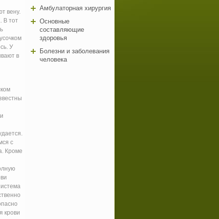
Амбулаторная хирургия
т вену.
. В тот
Основные
вь
составляющие
здоровья
кусочком
сь. У
Болезни и заболевания
ивают в
человека
ском
известны
ри
удается.
мся с
а. Кроме
олную
ови
Система
ственно
опасно
я крови