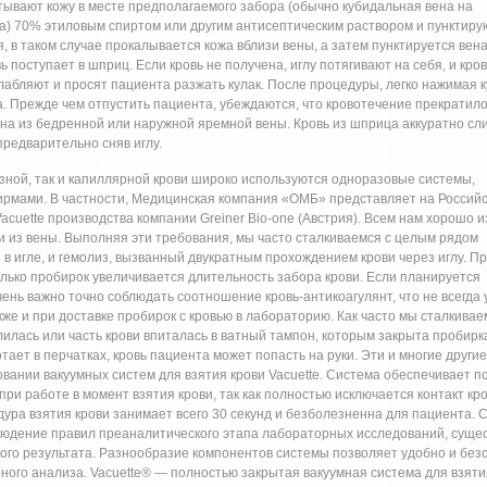
тывают кожу в месте предполагаемого забора (обычно кубидальная вена на
а) 70% этиловым спиртом или другим антисептическим раствором и пунктирую
я, в таком случае прокалывается кожа вблизи вены, а затем пунктируется вена
вь поступает в шприц. Если кровь не получена, иглу потягивают на себя, и кро
лабляют и просят пациента разжать кулак. После процедуры, легко нажимая 
. Прежде чем отпустить пациента, убеждаются, что кровотечение прекратило
ена из бедренной или наружной яремной вены. Кровь из шприца аккуратно сл
редварительно сняв иглу.
озной, так и капиллярной крови широко используются одноразовые системы,
рмами. В частности, Медицинская компания «ОМБ» представляет на Россий
acuette производства компании Greiner Bio-one (Австрия). Всем нам хорошо 
и из вены. Выполняя эти требования, мы часто сталкиваемся с целым рядом
 в игле, и гемолиз, вызванный двукратным прохождением крови через иглу. П
лько пробирок увеличивается длительность забора крови. Если планируется
нь важно точно соблюдать соотношение кровь-антикоагулянт, что не всегда 
е и при доставке пробирок с кровью в лабораторию. Как часто мы сталкивае
злилась или часть крови впиталась в ватный тампон, которым закрыта пробирк
отает в перчатках, кровь пациента может попасть на руки. Эти и многие другие
вании вакуумных систем для взятия крови Vacuette. Система обеспечивает п
ри работе в момент взятия крови, так как полностью исключается контакт кр
ура взятия крови занимает всего 30 секунд и безболезненна для пациента. 
людение правил преаналитического этапа лабораторных исследований, суще
го результата. Разнообразие компонентов системы позволяет удобно и без
ного анализа. Vacuette® — полностью закрытая вакуумная система для взяти