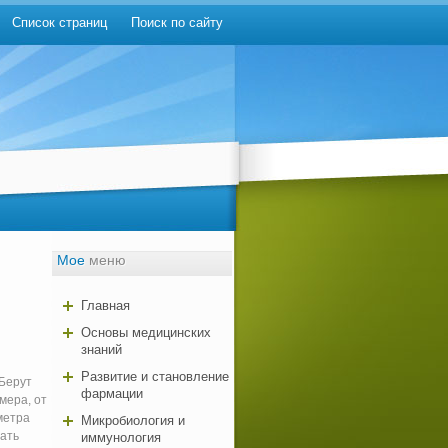
Список страниц
Поиск по сайту
Мое
меню
Главная
Основы медицинских
знаний
Развитие и становление
 Берут
фармации
мера, от
метра
Микробиология и
жать
иммунология