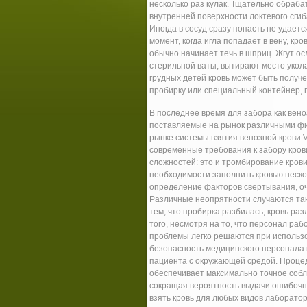
несколько раз кулак. Тщательно обраба
внутренней поверхности локтевого сгиб
Иногда в сосуд сразу попасть не удаетс
момент, когда игла попадает в вену, кро
обычно начинает течь в шприц. Жгут ос
стерильной ваты, вытирают место укола
грудных детей кровь может быть получ
пробирку или специальный контейнер, п
В последнее время для забора как вен
поставляемые на рынок различными фи
рынке системы взятия венозной крови V
современные требования к забору кров
сложностей: это и тромбирование крови
необходимости заполнить кровью неско
определение факторов свертывания, оче
Различные неопрятности случаются такж
тем, что пробирка разбилась, кровь ра
того, несмотря на то, что персонал раб
проблемы легко решаются при использо
безопасность медицинского персонала п
пациента с окружающей средой. Процед
обеспечивает максимально точное соб
сокращая вероятность выдачи ошибочно
взять кровь для любых видов лаборатор