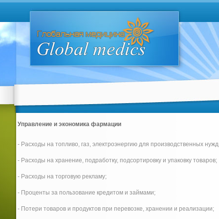
Управление и экономика фармации
- Расходы на топливо, газ, электроэнергию для производственных нужд
- Расходы на хранение, подработку, подсортировку и упаковку товаров;
- Расходы на торговую рекламу;
- Проценты за пользование кредитом и займами;
- Потери товаров и продуктов при перевозке, хранении и реализации;