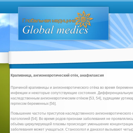
Крапивница, ангионевротический отёк, анафилаксия
Причиной крапивницы и ангионевротического отёка во время беременн
инфекции и некоторые сопутствующие состояния. Дифференциальную 
наследственным ангионевротическим отёком [53, 54], зудящими уртик
герпесом беременных [56].
Повышение частоты приступов наследственного ангионевротического о
патологией [54]. Во время родов признаки заболевания не проявляли
объёма циркулирующей плазмы происходит уменьшение концентрации С
заболевания может учащаться. Станозолол и даназол вызывают четы