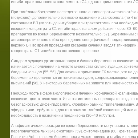
ингибитора и компонента комплемента С4, однако применение этих Л
При тяжёлом обострении наследственного ангионевротического отёка 
(подкожно), дополнительно возможно назначение станозолола (по 4 мг
состоянием ВП (вплоть до интубации или трахеостомии при необходи
введения концентрата С1-ингибитора с началом действия через 30–60
препаратов во время беременности нежелательно [57]. Беременным 
ангионевротического отёка проведение специфической поддерживающе
верхних ВП во время проведения кесарева сечения вводят эпинефрин
концентрата С1-ингибитора оставляют в резерве.
Синдром зудящих уртикарных папул и бляшек беременных возникает 
начинается с появления на животе множества сильно зудящих эритем
бледным кольцом [55, 56]. Для лечения применяют ГК местно, что не д
беременных проявляется интенсивным зудом, сопровождающим появле
высыпаний [56]. У некоторых беременных на животе или конечностях п
Необходимость в фармакологическом лечении хронической крапивницы
возникает достаточно часто. Из антигистаминных препаратов отдают 
безопасностью: дифенгидрамину, хлорфенирамину, трипеленнамину. В
эфедрин или тербуталин, для контроля за тяжёлой крапивницей или а
необходимость в назначении преднизона (30–40 мг/сутки).
Анафилактические реакции во время беременности могут вызвать пени
перепончатокрылых [34], окситоцин [59], фитоменадион [60], фентанил [61
Развитие АнШ во время беременности может привести к гибели плода 