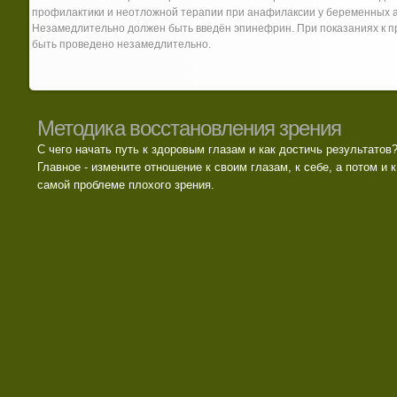
профилактики и неотложной терапии при анафилаксии у беременных а
Незамедлительно должен быть введён эпинефрин. При показаниях к 
быть проведено незамедлительно.
Методика восстановления зрения
С чего начать путь к здоровым глазам и как достичь результатов
Главное - измените отношение к своим глазам, к себе, а потом и к
самой проблеме плохого зрения.