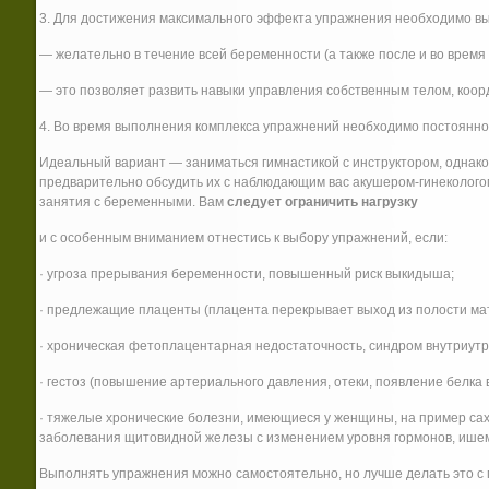
3. Для достижения максимального эффекта упражнения необходимо в
— желательно в течение всей беременности (а также после и во время
— это позволяет развить навыки управления собственным телом, коор
4. Во время выполнения комплекса упражнений необходимо постоянн
Идеальный вариант — заниматься гимнастикой с инструктором, однак
предварительно обсудить их с наблюдающим вас акушером-гинеколого
занятия с беременными. Вам
следует ограничить нагрузку
и с особенным вниманием отнестись к выбору упражнений, если:
· угроза прерывания беременности, повышенный риск выкидыша;
· предлежащие плаценты (плацента перекрывает выход из полости мат
· хроническая фетоплацентарная недостаточность, синдром внутриутр
· гестоз (повышение артериального давления, отеки, появление белка в
· тяжелые хронические болезни, имеющиеся у женщины, на пример сах
заболевания щитовидной железы с изменением уровня гормонов, ишеми
Выполнять упражнения можно самостоятельно, но лучше делать это с