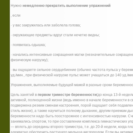
Нужно
немедленно прекратить выполнение упражнений
, если
· у вас закружилась или заболела голова;
· окружающие предметы вдруг стали нечетко видны;
· появилась одышка;
· начались интенсивные сокращения матки (незначительные сокраще
физическую нагрузку);
· вы ощущаете сильное сердцебиение (обычно частота пульса у берем
уд./мин., при физической нагрузке пульс может учащаться до 140 уд./мин
Упражнения, выполняемые будущей мамой в разные сроки беременност
Цель занятий в
первом триместре беременности
(до конца 13-й неде
активной, полноценной жизни (ведь именно в начале беременности в 
подвержена резким сменам настроения, порой ощущает себя подавленн
стиль жизни), а также научиться полному дыханию, другим приемам ды
беременности надо быть поосторожнее с интенсивностью нагрузки. Счи
занимались спортом, то при составлении комплекса гимнастических у
— вплоть до середины второго триместра, т.е. до 20-й недели, когда 
адекватно обеспечить растущего малыша кислородом. Если вы активно