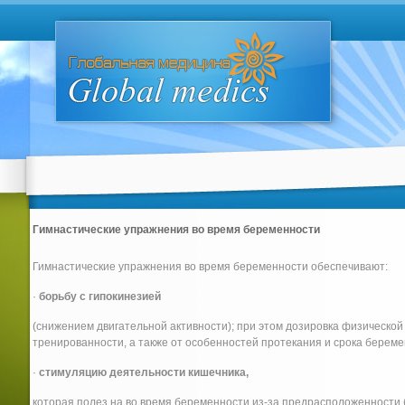
Гимнастические упражнения во время беременности
Гимнастические упражнения во время беременности обеспечивают:
·
борьбу с гипокинезией
(снижением двигательной активности); при этом дозировка физической 
тренированности, а также от особенностей протекания и срока береме
·
стимуляцию деятельности кишечника,
которая полез на во время беременности из-за предрасположенности 