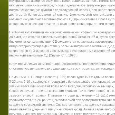
Внутривенное лазерное облучение крови, использованное в комплексн
оказывает гипогликемическое, гиполипидемическое, иммунокорригиру
инсулинсекреторную функцию поджелудочной железы, повышает способ
достигается более выраженной клинико-биохимической компенсации 
больных инсулинонезависимой формой СД при снижении в 2 раза суто
сахароснижающих препаратов по сравнению с общепринятыми методами л
Наиболее выраженный клинико-биохимический эффект лазеротерапии 
до 5 лет, что связано с наличием сохранённой остаточной инсулин се
биохимическая компенсация СД сохраняется после курса лазеротерапи
иммунокорригирующее действие у больных инсулинозависимым СД с д
сохраняется до 3 месяцев) и не вызывает существенных изменений в 
инсулинонезависимым СД [Онучин С.Г., 1995].
ВЛОК нормализует активность процессов перекисного окисления липи
снижение уровня малонового диальдегида в эритроцитах, антиоксидантн
По данным П.Н. Бондар с соавт. (1989) после курса ВЛОК (длина волны
5-20 мин, 5-10 ежедневных процедур) у больных диабетом повышается
уменьшаются или исчезают вовсе боли в сердце, икроножных мышцах, 
Стабилизируется течение сахарного диабета при неизмененной, а в р
заместительной терапии. Гликемия натощак до лечения – 13,1±1,0 моль
увеличивается объем работы, выполняемой при велоэргометрии, что 
сердечно-сосудистой системы. Снижается частота сердечных сокраще
увеличивается ударный и минутный объем крови. Анализ сердечного 
регуляции деятельности сердца. Отмечено также положительное изме