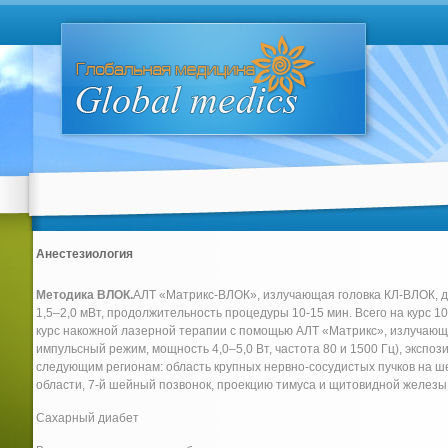
Анестезиология
Методика ВЛОК.
АЛТ «Матрикс-ВЛОК», излучающая головка КЛ-ВЛОК, дл
1,5–2,0 мВт, продолжительность процедуры 10-15 мин. Всего на курс 1
курс накожной лазерной терапии с помощью АЛТ «Матрикс», излучающа
импульсный режим, мощность 4,0–5,0 Вт, частота 80 и 1500 Гц), экспо
следующим регионам: область крупных нервно-сосудистых пучков на ш
области, 7-й шейный позвонок, проекцию тимуса и щитовидной железы
Сахарный диабет