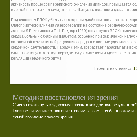
активность процессов переписного окисления липидов, повышается с
высокой плотности плазмы, что способствует снижению индекса атеро
Под влиянием ВЛОК у больных сахарным диабетом повышается толеран
благоприятного влияния лазеротерапии на состояние сердечно-сосудис
данным Д.В. Кириенко и П.Н. Боднар (1989) после курса ВЛОК отмечаю
сердца больных сахарным диабетом, особенно при физической нагрузк
автономной вегетативной регуляции сердца и снижение удельного вес
сердечной деятельности. Наряду с этим, возрастает парасимпатическ
симпатикотонуса, что подтверждается увеличением индекса вегетатив
регуляции сердечного ритма.
Перейти на страницу:
1
Методика восстановления зрения
С чего начать путь к здоровым глазам и как достичь результатов
Главное - измените отношение к своим глазам, к себе, а потом и к
самой проблеме плохого зрения.