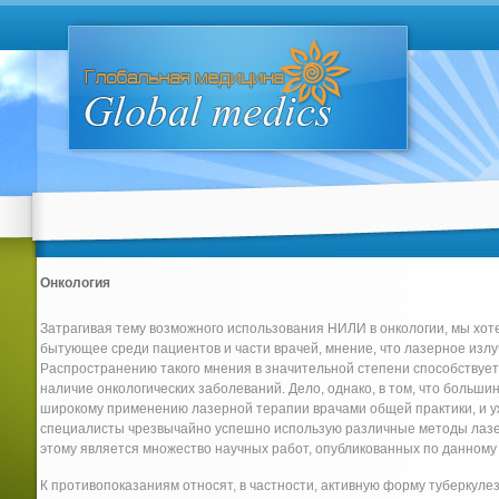
Онкология
Затрагивая тему возможного использования НИЛИ в онкологии, мы хот
бытующее среди пациентов и части врачей, мнение, что лазерное излу
Распространению такого мнения в значительной степени способствует
наличие онкологических заболеваний. Дело, однако, в том, что больши
широкому применению лазерной терапии врачами общей практики, и у
специалисты чрезвычайно успешно использую различные методы лазе
этому является множество научных работ, опубликованных по данному
К противопоказаниям относят, в частности, активную форму туберкулез