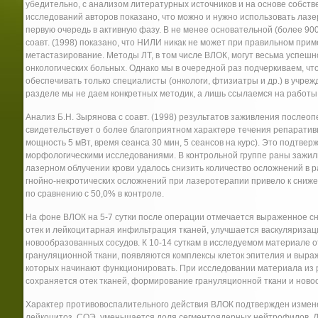
убедительно, с анализом литературных источников и на основе собст
исследований авторов показано, что можно и нужно использовать лазе
первую очередь в активную фазу. В не менее основательной (более 900
соавт. (1998) показано, что НИЛИ никак не может при правильном при
метастазирование. Методы ЛТ, в том числе ВЛОК, могут весьма успешн
онкологических больных. Однако мы в очередной раз подчеркиваем, ч
обеспечивать только специалисты (онкологи, фтизиатры и др.) в учре
разделе мы не даем конкретных методик, а лишь ссылаемся на работы
Анализ Б.Н. Зырянова с соавт. (1998) результатов заживления послео
свидетельствует о более благоприятном характере течения репаратив
мощность 5 мВт, время сеанса 30 мин, 5 сеансов на курс). Это подтв
морфологическими исследованиями. В контрольной группе раны зажил
лазерном облучении крови удалось снизить количество осложнений в р
гнойно-некротических осложнений при лазеротерапии привело к сниж
по сравнению с 50,0% в контроле.
На фоне ВЛОК на 5-7 сутки после операции отмечается выраженное сн
отек и лейкоцитарная инфильтрация тканей, улучшается васкуляризац
новообразованных сосудов. К 10-14 суткам в исследуемом материал
грануляционной ткани, появляются комплексы клеток эпителия и выра
которых начинают функционировать. При исследовании материала из р
сохраняется отек тканей, формирование грануляционной ткани и нов
Характер противовоспалительного действия ВЛОК подтвержден измен
лейкоцитоз, СОЭ, уменьшается доля сегментоядерных нейтрофилов. Д