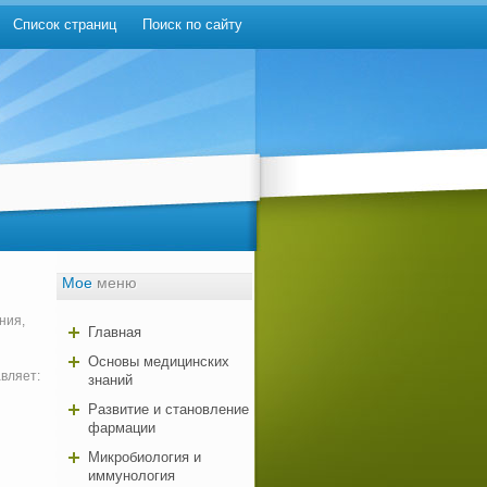
Список страниц
Поиск по сайту
Мое
меню
ния,
Главная
Основы медицинских
вляет:
знаний
Развитие и становление
фармации
Микробиология и
иммунология