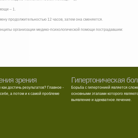
мощи – 1.
смену продолжительностью 12 часов, затем она сменяется.
инципы организации медико-психологической помощи пострадавшим:
ения зрения
Гипертоническая бол
и как достичь результатов? Главное -
Борьба с гипертонией является слож
себе, а потом и к самой проблеме
основными этапами которого являют
выявление и адекватное лечение.