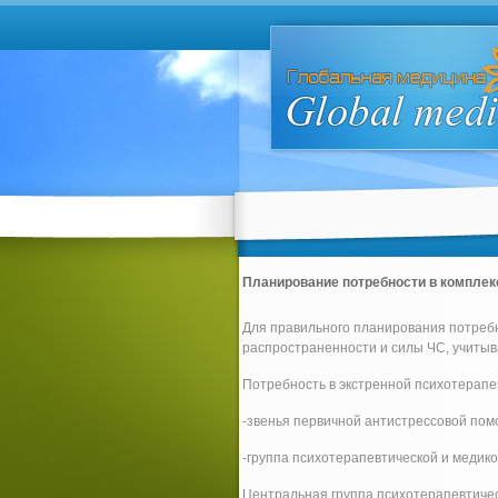
Планирование потребности в комплек
Для правильного планирования потреб
распространенности и силы ЧС, учитыв
Потребность в экстренной психотерапе
-звенья первичной антистрессовой пом
-группа психотерапевтической и медико
Центральная группа психотерапевтичес