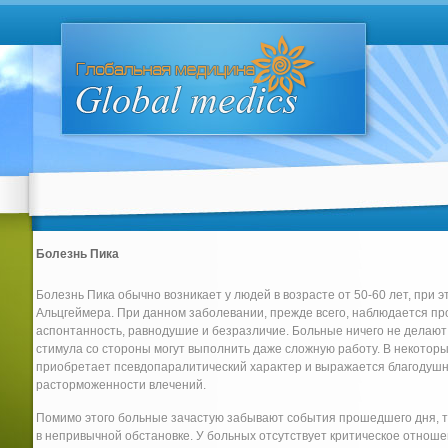
Болезнь Пика
Болезнь Пика обычно возникает у людей в возрасте от 50-60 лет, при э
Альцгеймера. При данном заболевании, прежде всего, наблюдается пр
аспонтанность, равнодушие и безразличие. Больные ничего не делают
стимула со стороны могут выполнить даже сложную работу. В некотор
приобретает псевдопаралитический характер и выражается благодуш
расторможенности влечений.
Помимо этого больные зачастую забывают события прошедшего дня, те
в непривычной обстановке. У больных отсутствует критическое отноше